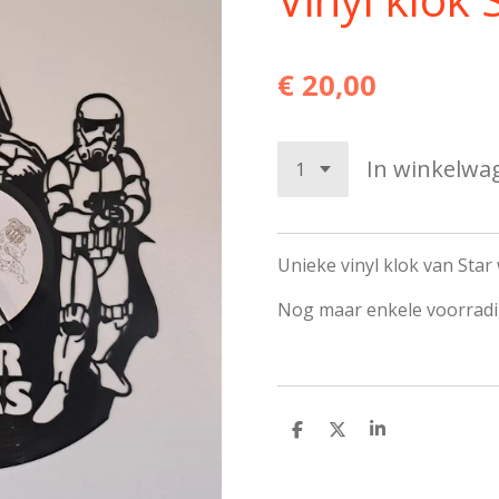
€ 20,00
In winkelwa
Unieke vinyl klok van Star
Nog maar enkele voorrad
D
D
S
e
e
h
l
e
a
e
l
r