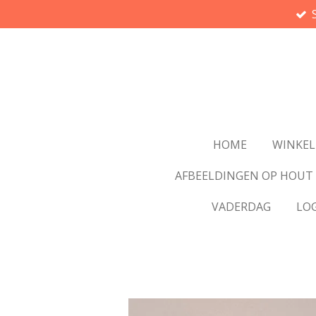
Ga
direct
naar
de
hoofdinhoud
HOME
WINKEL
AFBEELDINGEN OP HOUT
VADERDAG
LO