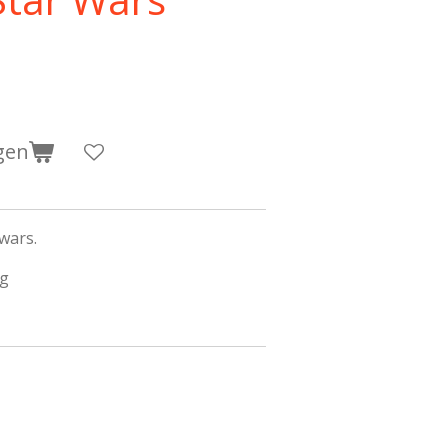
gen
 wars.
ig