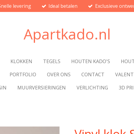
Snelle levering
Ideal betalen
Exclusieve ontwe
Apartkado.nl
KLOKKEN
TEGELS
HOUTEN KADO'S
HOUT
PORTFOLIO
OVER ONS
CONTACT
VALENT
GIN
MUURVERSIERINGEN
VERLICHTING
3D PR
Vinyl klok