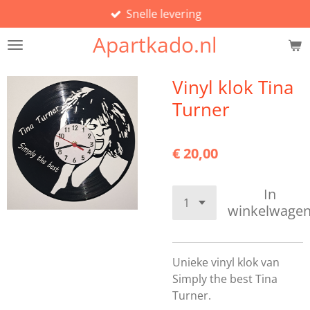
Snelle levering
Ga
direct
Apartkado.nl
naar
de
hoofdinhoud
Vinyl klok Tina
Turner
€ 20,00
In
winkelwage
Unieke vinyl klok van
Simply the best Tina
Turner.