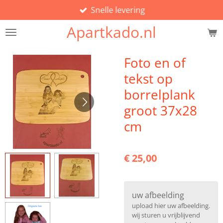
Snelle levering
Ga
direct
Apartkado.nl
naar
de
hoofdinhoud
Foto en of
tekst op
borrelplank
groot 37x28
cm
€ 25,00
uw afbeelding
upload hier uw afbeelding.
wij sturen u vrijblijvend