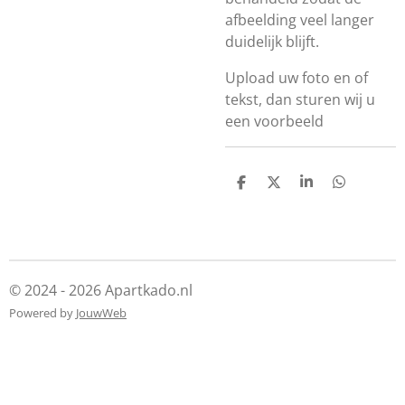
afbeelding veel langer
duidelijk blijft.
Upload uw foto en of
tekst, dan sturen wij u
een voorbeeld
D
D
S
D
e
e
h
e
l
e
a
l
e
l
r
e
n
e
n
© 2024 - 2026 Apartkado.nl
Powered by
JouwWeb