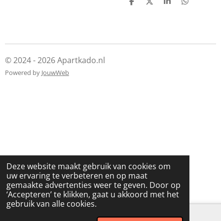
D
D
S
D
e
e
h
e
l
e
a
l
e
l
r
e
n
e
n
© 2024 - 2026 Apartkado.nl
Powered by
JouwWeb
Deze website maakt gebruik van cookies om
uw ervaring te verbeteren en op maat
gemaakte advertenties weer te geven. Door op
‘Accepteren’ te klikken, gaat u akkoord met het
gebruik van alle cookies.