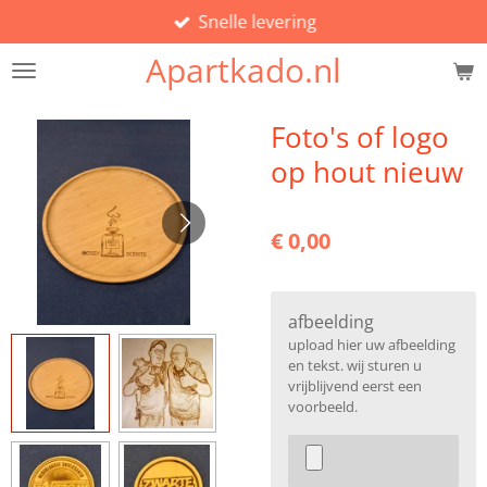
Snelle levering
Ga
direct
Apartkado.nl
naar
de
hoofdinhoud
Foto's of logo
op hout nieuw
€ 0,00
afbeelding
upload hier uw afbeelding
en tekst. wij sturen u
vrijblijvend eerst een
voorbeeld.