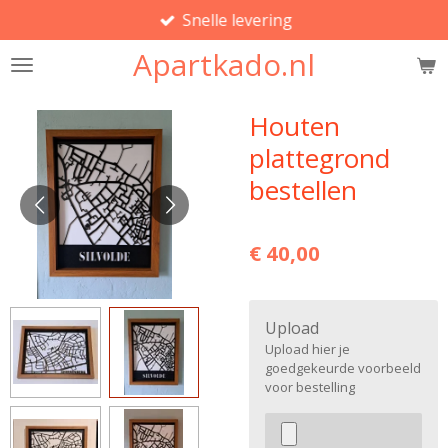
Snelle levering
Ga
direct
Apartkado.nl
naar
de
hoofdinhoud
Houten
plattegrond
bestellen
€ 40,00
Upload
Upload hier je
goedgekeurde voorbeeld
voor bestelling