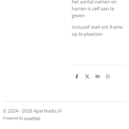
het aantal namen en
harten is zelf aan te
geven
inclusief voet om frame
op te plaatsen
D
D
S
D
e
e
h
e
l
e
a
l
e
l
r
e
n
e
n
© 2024 - 2026 Apartkado.nl
Powered by
JouwWeb