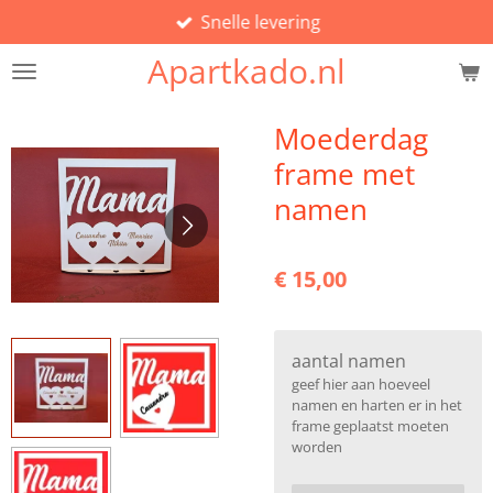
Snelle levering
Ga
direct
Apartkado.nl
naar
de
hoofdinhoud
Moederdag
frame met
namen
€ 15,00
aantal namen
geef hier aan hoeveel
namen en harten er in het
frame geplaatst moeten
worden