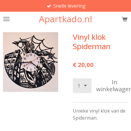
Snelle levering
Ga
direct
Apartkado.nl
naar
de
hoofdinhoud
Vinyl klok
Spiderman
€ 20,00
In
winkelwage
Unieke vinyl klok van de
Spiderman.