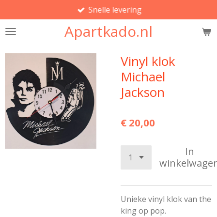
Snelle levering
Ga
direct
Apartkado.nl
naar
de
hoofdinhoud
Vinyl klok
Michael
Jackson
€ 20,00
In
winkelwage
Unieke vinyl klok van the
king op pop.