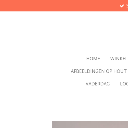
Ga
direct
naar
de
hoofdinhoud
HOME
WINKEL
AFBEELDINGEN OP HOUT
VADERDAG
LO