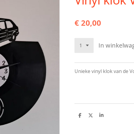
€ 20,00
In winkelwa
Unieke vinyl klok van de V
D
D
S
e
e
h
l
e
a
e
l
r