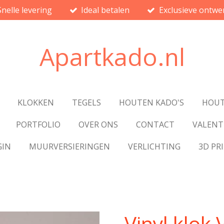
Snelle levering
Ideal betalen
Exclusieve ontwe
Apartkado.nl
KLOKKEN
TEGELS
HOUTEN KADO'S
HOUT
PORTFOLIO
OVER ONS
CONTACT
VALENT
GIN
MUURVERSIERINGEN
VERLICHTING
3D PR
Vinyl klok