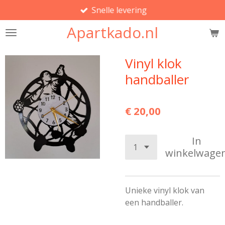
Snelle levering
Ga
direct
Apartkado.nl
naar
de
hoofdinhoud
Vinyl klok
handballer
€ 20,00
In
winkelwage
Unieke vinyl klok van
een handballer.