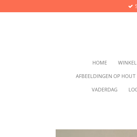
Ga
direct
naar
de
hoofdinhoud
HOME
WINKEL
AFBEELDINGEN OP HOUT
VADERDAG
LO