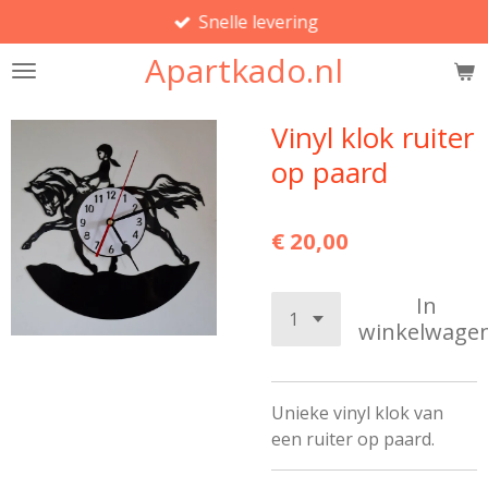
Snelle levering
Ga
direct
Apartkado.nl
naar
de
hoofdinhoud
Vinyl klok ruiter
op paard
€ 20,00
In
winkelwage
Unieke vinyl klok van
een ruiter op paard.