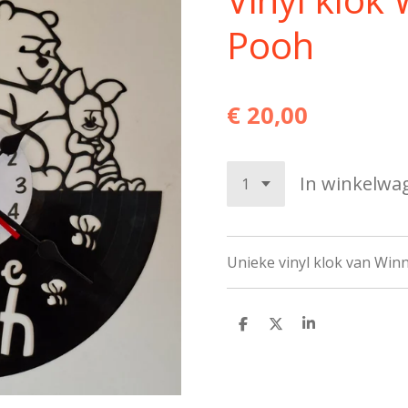
Pooh
€ 20,00
In winkelwa
Unieke vinyl klok van Winn
D
D
S
e
e
h
l
e
a
e
l
r
n
e