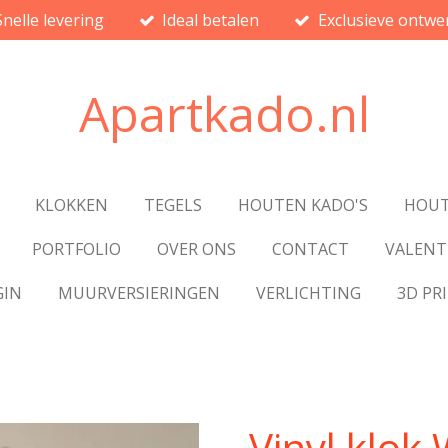
Snelle levering
Ideal betalen
Exclusieve ontwe
Apartkado.nl
KLOKKEN
TEGELS
HOUTEN KADO'S
HOUT
PORTFOLIO
OVER ONS
CONTACT
VALENT
GIN
MUURVERSIERINGEN
VERLICHTING
3D PR
Vinyl klok