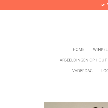
Ga
direct
naar
de
hoofdinhoud
HOME
WINKEL
AFBEELDINGEN OP HOUT
VADERDAG
LO