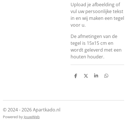
Upload je afbeelding of
vul uw persoonlijke tekst
in en wij maken een tegel
voor u.
De afmetingen van de
tegel is 15x15 cm en
wordt geleverd met een
houten houder.
D
D
S
D
e
e
h
e
l
e
a
l
e
l
r
e
n
e
n
© 2024 - 2026 Apartkado.nl
Powered by
JouwWeb