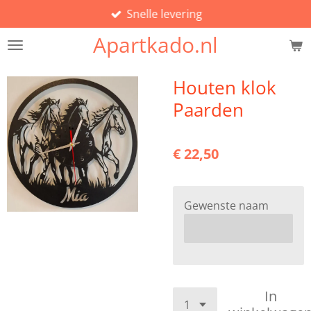
Snelle levering
Ga
direct
Apartkado.nl
naar
de
hoofdinhoud
Houten klok
Paarden
€ 22,50
Gewenste naam
In