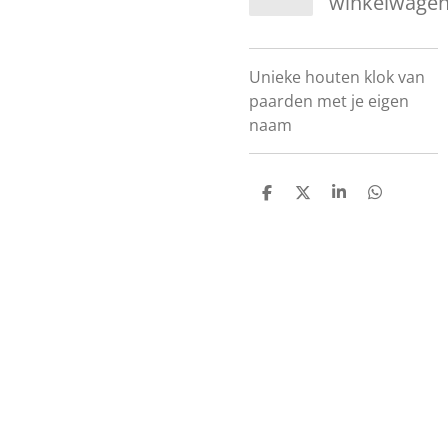
winkelwage
Unieke houten klok van
paarden met je eigen
naam
D
D
S
D
e
e
h
e
l
e
a
l
e
l
r
e
n
e
n