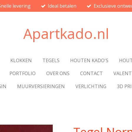
Snelle levering
Ideal betalen
Exclusieve ontwe
Apartkado.nl
KLOKKEN
TEGELS
HOUTEN KADO'S
HOUT
PORTFOLIO
OVER ONS
CONTACT
VALENT
GIN
MUURVERSIERINGEN
VERLICHTING
3D PR
Tegel Nor