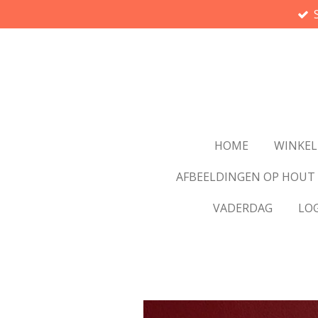
Ga
direct
naar
de
hoofdinhoud
HOME
WINKEL
AFBEELDINGEN OP HOUT
VADERDAG
LO