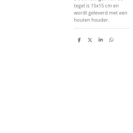
tegel is 15x15 cm en
wordt geleverd met een
houten houder.
D
D
S
D
e
e
h
e
l
e
a
l
e
l
r
e
n
e
n