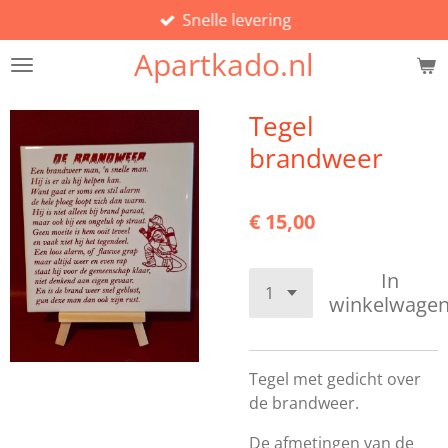
Snelle levering
Ga
direct
Apartkado.nl
naar
de
hoofdinhoud
Tegel
brandweer
€ 15,00
In
winkelwage
Tegel met gedicht over
de brandweer.
De afmetingen van de