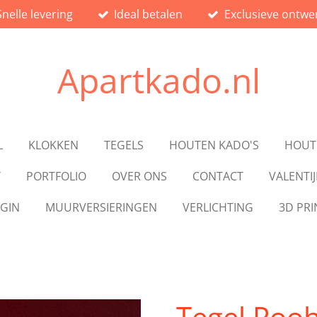
Snelle levering
Ideal betalen
Exclusieve ontwe
Apartkado.nl
L
KLOKKEN
TEGELS
HOUTEN KADO'S
HOUT
T
PORTFOLIO
OVER ONS
CONTACT
VALENTI
GIN
MUURVERSIERINGEN
VERLICHTING
3D PRI
Tegel Poo