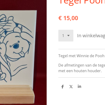
€ 15,00
In winkelwa
Tegel met Winnie de Pooh 
De afmetingen van de tege
met een houten houder.
D
D
S
e
e
h
l
e
a
e
l
r
n
e