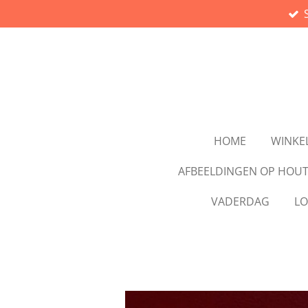
Ga
direct
naar
de
hoofdinhoud
HOME
WINKE
AFBEELDINGEN OP HOU
VADERDAG
LO