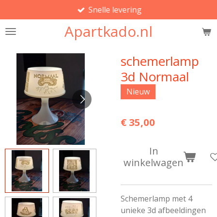
Snelle levering
Ga
direct
Apartkado.nl
naar
de
hoofdinhoud
schemerlamp
3d Normaal
Nieuw
€ 35,00
In
winkelwagen
Schemerlamp met 4
unieke 3d afbeeldingen