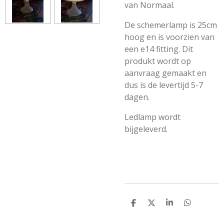
van Normaal.
De schemerlamp is 25cm
hoog en is voorzien van
een e14 fitting. Dit
produkt wordt op
aanvraag gemaakt en
dus is de levertijd 5-7
dagen.
Ledlamp wordt
bijgeleverd.
D
D
S
D
e
e
h
e
l
e
a
l