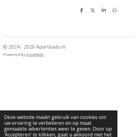
D
D
S
D
e
e
h
e
l
e
a
l
e
l
r
e
n
e
n
© 2024 - 2026 Apartkado.nl
Powered by
JouwWeb
Deze website maakt gebruik van cookies om
uw ervaring te verbeteren en op maat
gemaakte advertenties weer te geven. Door op
‘Accepteren’ te klikken, gaat u akkoord met het