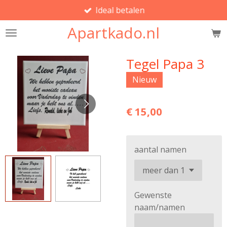
Ideal betalen
Ga
direct
Apartkado.nl
naar
de
hoofdinhoud
Tegel Papa 3
Nieuw
€ 15,00
aantal namen
Gewenste
naam/namen